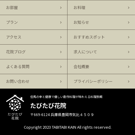
お部屋
お料理
プラン
お知らせ
アクセス
おすすめスポット
花院ブログ
求人について
よくある質問
会社概要
お問い合わせ
プライバシーポリシー
但馬の幸と健康で優しい創作料理が味わえる料理旅館
たびたび花院
〒669-6124 兵庫県豊岡市気比４５０９
Copyright 2023 TABITABI KAIN All rights reserved.