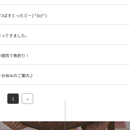
ばすとったどー( ^)o(^ )
なってきました。
の堤防で魚釣り！
チお休みのご案内♪
1
»