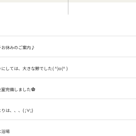
チお休みのご案内♪
にしては、大きな鯵でした( ^)o(^ )
全室完備しました✿
は、、、( ;∀;)
水浴場