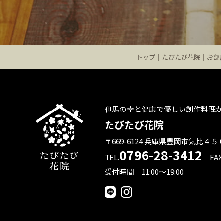
トップ
たびたび花院
お部
但馬の幸と健康で優しい創作料理
たびたび花院
〒669-6124 兵庫県豊岡市気比４
0796-28-3412
TEL.
FAX
受付時間 11:00～19:00