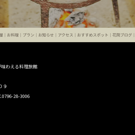
屋
お料理
プラン
お知らせ
アクセス
おすすめスポット
花院ブログ
が味わえる料理旅館
５０９
.0796-28-3006