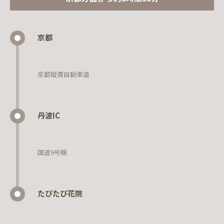
京都
京都縦貫自動車道
丹波IC
国道9号線
たびたび花院