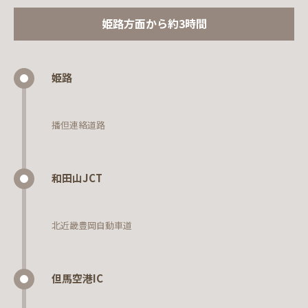
姫路方面から約3時間
姫路
播但連絡道路
和田山JCT
北近畿豊岡自動車道
但馬空港IC