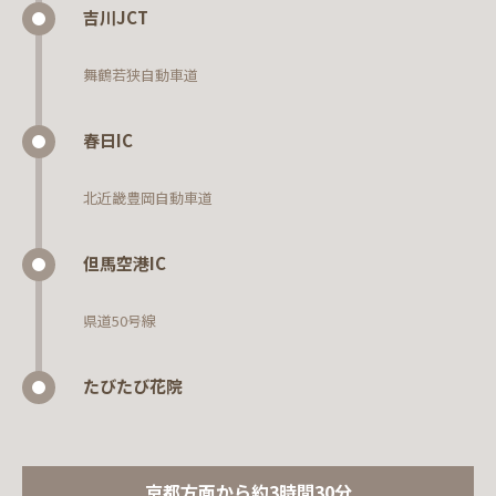
吉川JCT
舞鶴若狭自動車道
春日IC
北近畿豊岡自動車道
但馬空港IC
県道50号線
たびたび花院
京都方面から約3時間30分