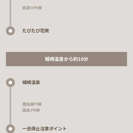
県道50号線
たびたび花院
城崎温泉から約10分
城崎温泉
豊岡瀬戸線
国道3号線
一旦停止注意ポイント