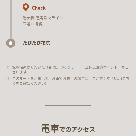
Check
港大橋 但馬漁火ライン
国道11号線
たびたび花院
城崎温泉からたびたび花院までの間に、「一旦停止注意ポイント」がご
ざいます。
このルートを利用して、お車でお越しの場合は、ご注意ください。(
こち
ら
をご確認ください)
電車
でのアクセス