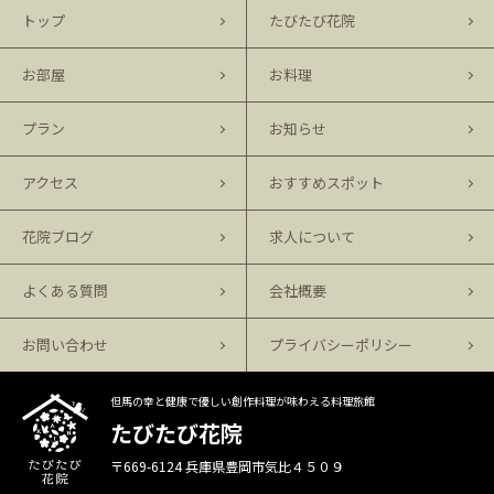
トップ
たびたび花院
お部屋
お料理
プラン
お知らせ
アクセス
おすすめスポット
花院ブログ
求人について
よくある質問
会社概要
お問い合わせ
プライバシーポリシー
但馬の幸と健康で優しい創作料理が味わえる料理旅館
たびたび花院
〒669-6124 兵庫県豊岡市気比４５０９